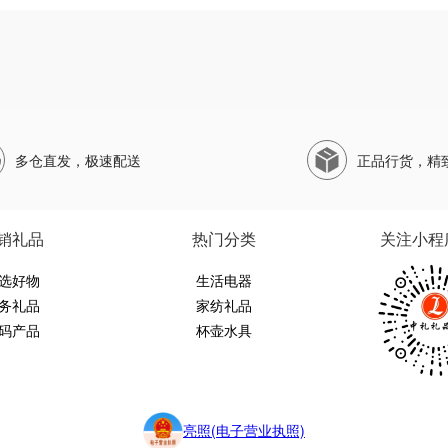
多仓直发，极速配送
正品行货，精
销礼品
热门分类
关注小程
选好物
生活电器
务礼品
家纺礼品
码产品
杯壶水具
亮照(电子营业执照)